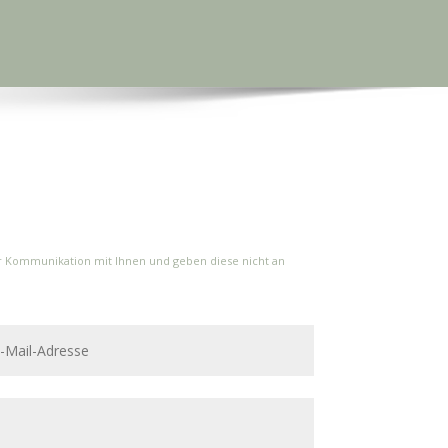
die
Lautstärke
zu
regeln.
r Kommunikation mit Ihnen und geben diese nicht an