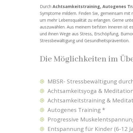
Durch
Achtsamkeitstraining, Autogenes Tr
Symptome mildern. Finden Sie, gemeinsam mit m
um mehr Lebensqualität zu erlangen. Gerne unte
auszuwählen. Aus meinem tiefsten Inneren ist
und ihnen Wege aus Stress, Erschöpfung, Burnout
Stressbewältigung und Gesundheitsprävention.
Die Möglichkeiten im Übe
MBSR- Stressbewältigung durc
A
Achtsamkeitsyoga & Meditatio
A
Achtsamkeitstraining & Medita
A
Autogenes Training *
A
Progressive Muskelentspannung
A
Entspannung für Kinder (6-12 J
A