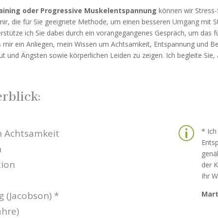
aining oder Progressive Muskelentspannung
können wir Stress-
ir, die für Sie geeignete Methode, um einen besseren Umgang mit S
rstütze ich Sie dabei durch ein vorangegangenes Gespräch, um das 
 es mir ein Anliegen, mein Wissen um Achtsamkeit, Entspannung und
 und Ängsten sowie körperlichen Leiden zu zeigen. Ich begleite Sie, 
rblick:
p
* Ich
h Achtsamkeit
Entsp
n
genä
tion
der K
Ihr 
 (Jacobson) *
Mart
ahre)