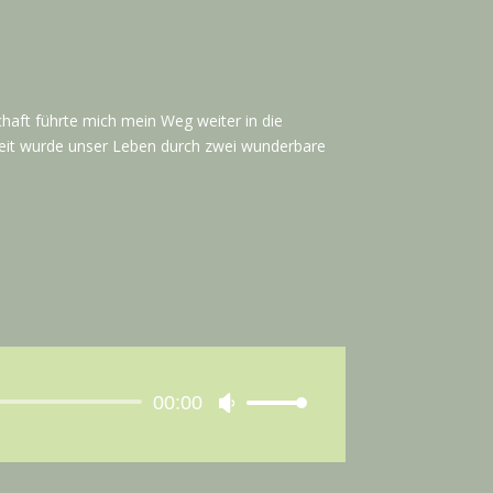
haft führte mich mein Weg weiter in die
r Zeit wurde unser Leben durch zwei wunderbare
-
00:00
Pfeiltasten
r
Hoch/Runter
benutzen,
um