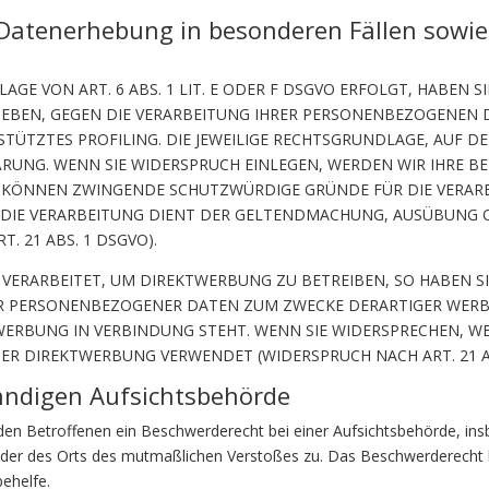
Datenerhebung in besonderen Fällen sowie
E VON ART. 6 ABS. 1 LIT. E ODER F DSGVO ERFOLGT, HABEN SI
GEBEN, GEGEN DIE VERARBEITUNG IHRER PERSONENBEZOGENEN D
STÜTZTES PROFILING. DIE JEWEILIGE RECHTSGRUNDLAGE, AUF D
ÄRUNG. WENN SIE WIDERSPRUCH EINLEGEN, WERDEN WIR IHRE
IR KÖNNEN ZWINGENDE SCHUTZWÜRDIGE GRÜNDE FÜR DIE VERARB
 DIE VERARBEITUNG DIENT DER GELTENDMACHUNG, AUSÜBUNG 
 21 ABS. 1 DSGVO).
ERARBEITET, UM DIREKTWERBUNG ZU BETREIBEN, SO HABEN SIE
ER PERSONENBEZOGENER DATEN ZUM ZWECKE DERARTIGER WERBU
KTWERBUNG IN VERBINDUNG STEHT. WENN SIE WIDERSPRECHEN,
R DIREKTWERBUNG VERWENDET (WIDERSPRUCH NACH ART. 21 AB
ändigen Aufsichts­behörde
en Betroffenen ein Beschwerderecht bei einer Aufsichtsbehörde, ins
s oder des Orts des mutmaßlichen Verstoßes zu. Das Beschwerderecht
behelfe.