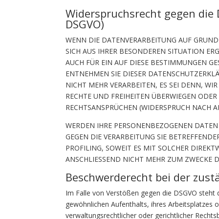
Widerspruchsrecht gegen die 
DSGVO)
WENN DIE DATENVERARBEITUNG AUF GRUNDLAG
SICH AUS IHRER BESONDEREN SITUATION ER
AUCH FÜR EIN AUF DIESE BESTIMMUNGEN GE
ENTNEHMEN SIE DIESER DATENSCHUTZERKL
NICHT MEHR VERARBEITEN, ES SEI DENN, W
RECHTE UND FREIHEITEN ÜBERWIEGEN ODER
RECHTSANSPRÜCHEN (WIDERSPRUCH NACH ART.
WERDEN IHRE PERSONENBEZOGENEN DATEN V
GEGEN DIE VERARBEITUNG SIE BETREFFEND
PROFILING, SOWEIT ES MIT SOLCHER DIRE
ANSCHLIESSEND NICHT MEHR ZUM ZWECKE DE
Beschwerde­recht bei der zust
Im Falle von Verstößen gegen die DSGVO steht d
gewöhnlichen Aufenthalts, ihres Arbeitsplatze
verwaltungsrechtlicher oder gerichtlicher Rechts