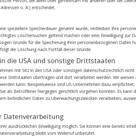
uristische Person, die allein oder gemeinsam mit anderen über die Zwec
dressen o. Ä.) entscheidet.
eine speziellere Speicherdauer genannt wurde, verbleiben Ihre perso
rechtigtes Löschersuchen geltend machen oder eine Einwilligung zur 
lässigen Gründe für die Speicherung Ihrer personenbezogenen Daten ha
folgt die Löschung nach Fortfall dieser Gründe.
in die USA und sonstige Drittstaaten
men mit Sitz in den USA oder sonstigen datenschutzrechtlich nicht s
se Drittstaaten übertragen und dort verarbeitet werden. Wir weisen d
t werden kann. Beispielsweise sind US-Unternehmen dazu verpflichte
ie als Betroffener hiergegen gerichtlich vorgehen könnten. Es kann 
vern befindlichen Daten zu Überwachungszwecken verarbeiten, auswer
ur Datenverarbeitung
er ausdrücklichen Einwilligung möglich. Sie können eine bereits erteilt
Datenverarbeitung bleibt vom Widerruf unberührt.