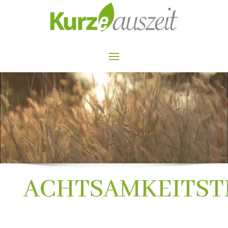
Video-
Player
ACHTSAMKEITST